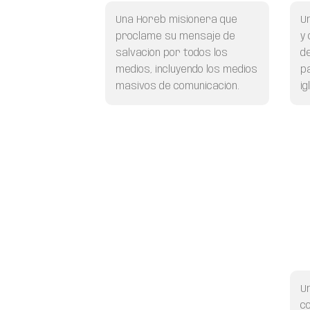
Una Horeb misionera
que
U
proclame su mensaje de
y
salvación por todos los
d
medios, incluyendo los medios
p
masivos de comunicación.
ig
U
c