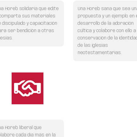
na Horeb solidaria
que edite
Una Horeb sana
que sea un
 comparta sus materiales
propuesta y un ejemplo en 
e discipulado y capacitación
desarrollo de la adoración
ara ser bendición a otras
cúltica y colabore con ello a
lesias.
conservación de la identida
de las iglesias
neotestamentarias.
na Horeb liberal
que
olabore cada día más en la