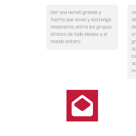
Ser una Horeb grande y
U
fuerte
que envíe y sostenga
a
misioneros entre los grupos
de
étnicos de todo México y el
c
mundo entero.
g
s
c
a
mi