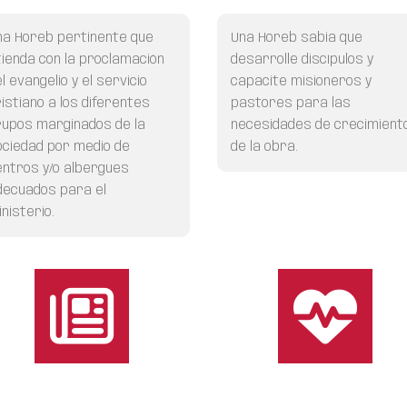
na Horeb pertinente
que
Una Horeb sabia
que
tienda con la proclamación
desarrolle discípulos y
l evangelio y el servicio
capacite misioneros y
ristiano a los diferentes
pastores para las
rupos marginados de la
necesidades de crecimient
ociedad por medio de
de la obra.
entros y/o albergues
decuados para el
nisterio.