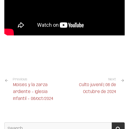
Previous
Next
Moisés y la zarza
Culto juvenil | 06 de
ardiente – Iglesia
Octubre de 2024
Infantil – 06/oct/2024