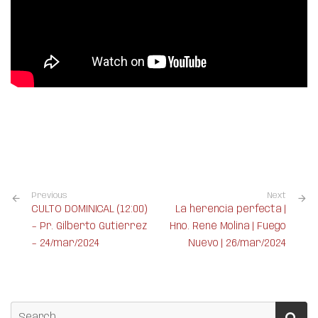
Previous
Next
CULTO DOMINICAL (12:00)
La herencia perfecta |
– Pr. Gilberto Gutiérrez
Hno. René Molina | Fuego
– 24/mar/2024
Nuevo | 26/mar/2024