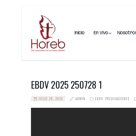
Inicio
En Vivo
Nosotro
EBDV 2025 250728 1
JULIO 28, 2025
ADMIN
EBDV
,
PREDICACIONES