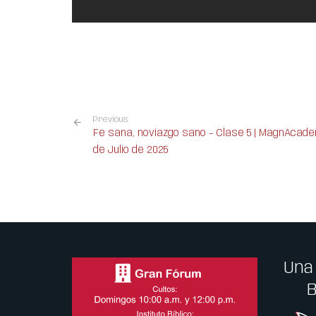
Previous
Fe sana, noviazgo sano – Clase 5 | MagnAcadem
de Julio de 2025
Una