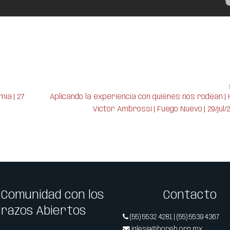
ia | 27
Aplicando la experiencia con quienes nos rodean | 
Víctor Ambrossi | Fuego Nuevo | 29/jul/
 Comunidad con los
Contacto
Brazos Abiertos
(55) 5532 4281 | (55) 5539 4367
iglesia@horeb.org.mx