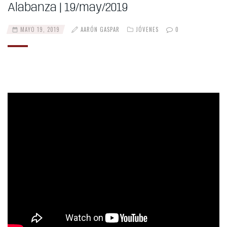
Alabanza | 19/may/2019
MAYO 19, 2019
AARÓN GASPAR
JÓVENES
0