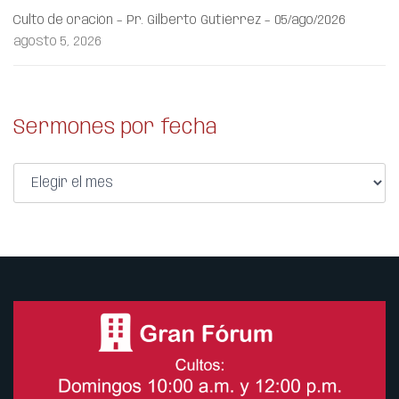
Culto de oración – Pr. Gilberto Gutiérrez – 05/ago/2026
agosto 5, 2026
Sermones por fecha