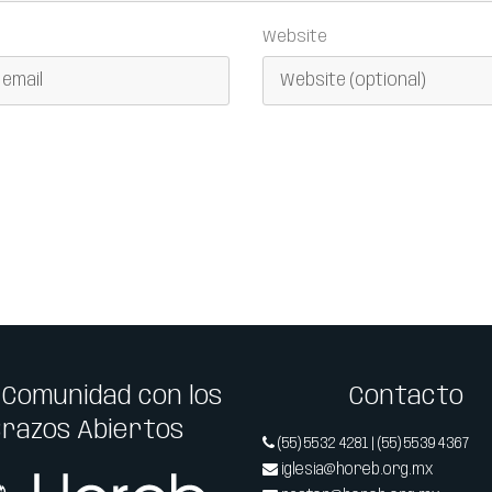
Website
 Comunidad con los
Contacto
Brazos Abiertos
(55) 5532 4281 | (55) 5539 4367
iglesia@horeb.org.mx