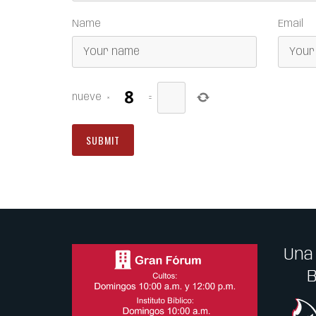
Name
Email
nueve
×
=
Una