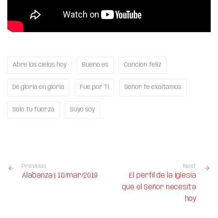
Abre los cielos hoy
Bueno es
Canción feliz
De gloria en gloria
Fue por Ti
Señor te exaltamos
Sólo Tu fuerza
Suyo soy
Previous
Next
Alabanza | 10/mar/2019
El perfil de la iglesia
que el Señor necesita
hoy