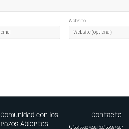
Website
 Comunidad con los
Contacto
Brazos Abiertos
(55) 5532 4281 | (55) 5539 4367