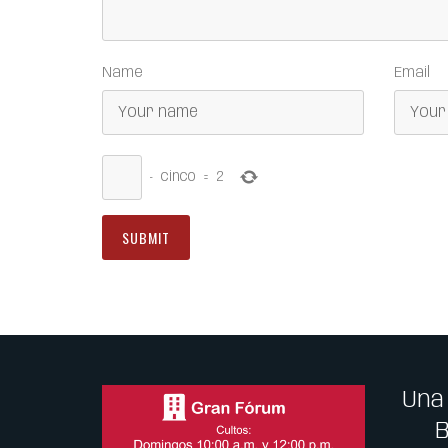
Name
Email
−
cinco
=
2
Una