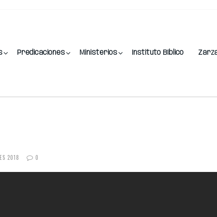
s
Predicaciones
Ministerios
Instituto Bíblico
Zarz
ES 2018
0