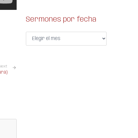
Sermones por fecha
Next
ura)