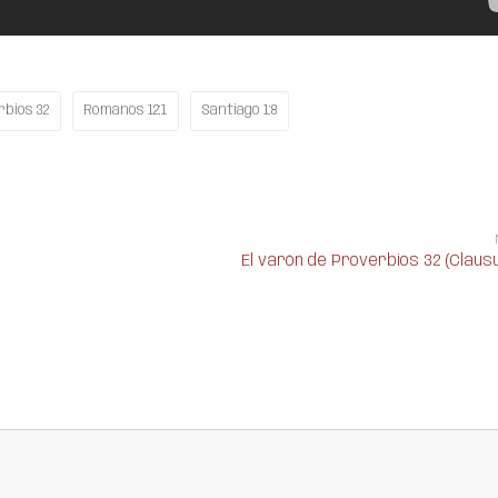
rbios 32
Romanos 12:1
Santiago 1:8
El varón de Proverbios 32 (Claus