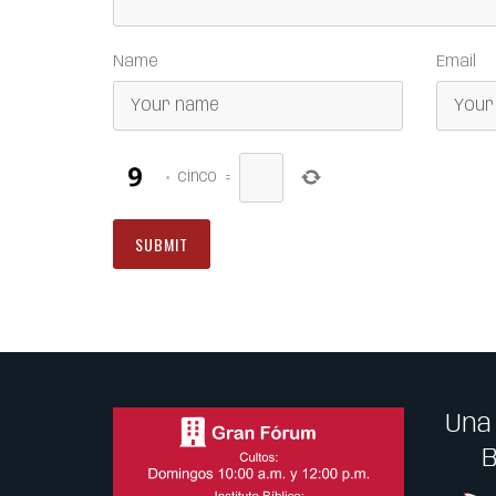
Name
Email
×
cinco
=
Una