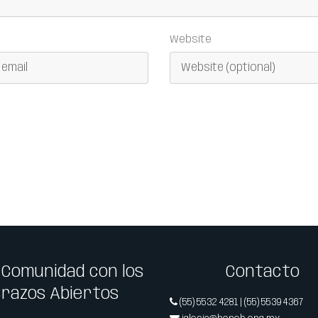
Website
 Comunidad con los
Contacto
Brazos Abiertos
(55) 5532 4281 | (55) 5539 4367