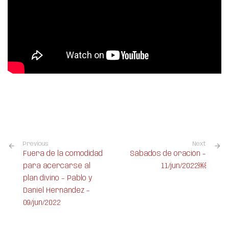
Previous
Next
Fuera de la comodidad
Sábados de oración –
para acercarse al
11/jun/2022￼
plan divino – Pablo y
Daniel Hernández –
09/jun/2022