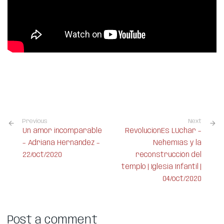
Previous
Next
Un amor incomparable
RevolucionEs LUchar –
– Adriana Hernández –
Nehemías y la
22/oct/2020
reconstrucción del
templo | Iglesia Infantil |
04/oct/2020
Post a comment