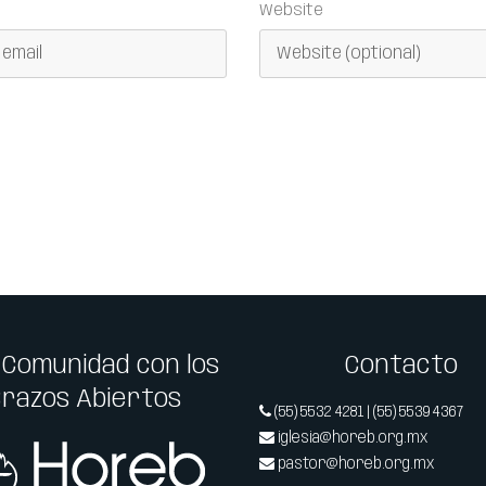
Website
 Comunidad con los
Contacto
Brazos Abiertos
(55) 5532 4281 | (55) 5539 4367
iglesia@horeb.org.mx
pastor@horeb.org.mx