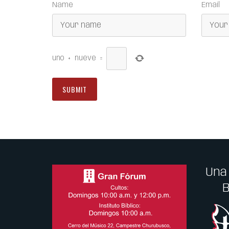
Name
Email
uno
+
nueve
=
Una