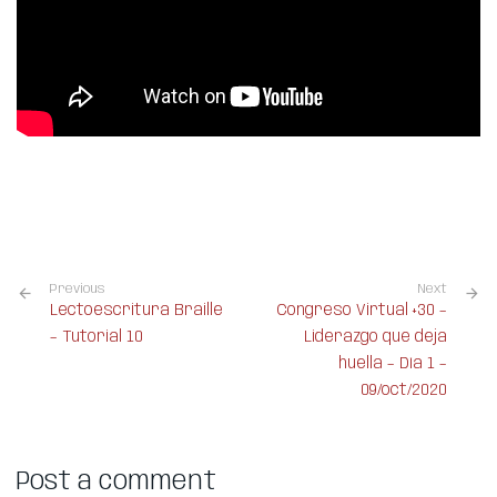
Previous
Next
Lectoescritura Braille
Congreso Virtual +30 –
– Tutorial 10
Liderazgo que deja
huella – Día 1 –
09/oct/2020
Post a comment