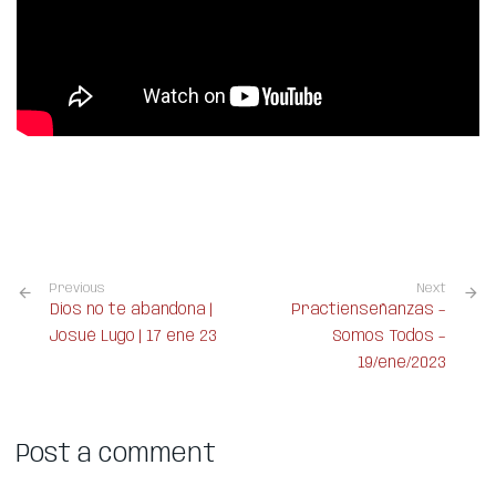
Previous
Next
Dios no te abandona |
Practienseñanzas –
Josué Lugo | 17 ene 23
Somos Todos –
19/ene/2023
Post a comment