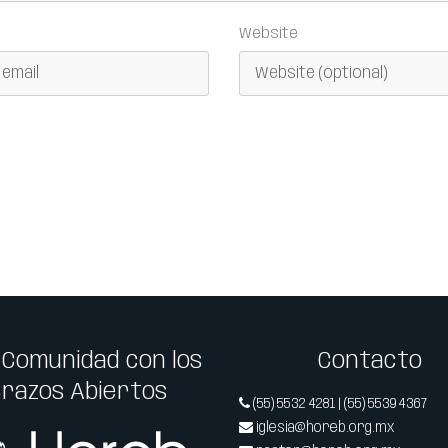
Website
 Comunidad con los
Contacto
Brazos Abiertos
(55) 5532 4281 | (55) 5539 4367
iglesia@horeb.org.mx