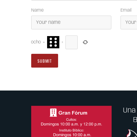
Name
Email
ocho
+
=
Una