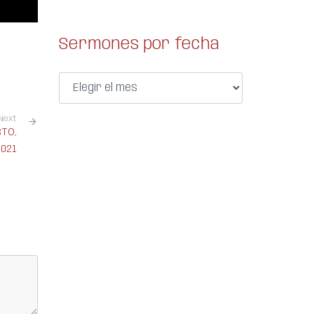
Sermones por fecha
Next
STO,
2021