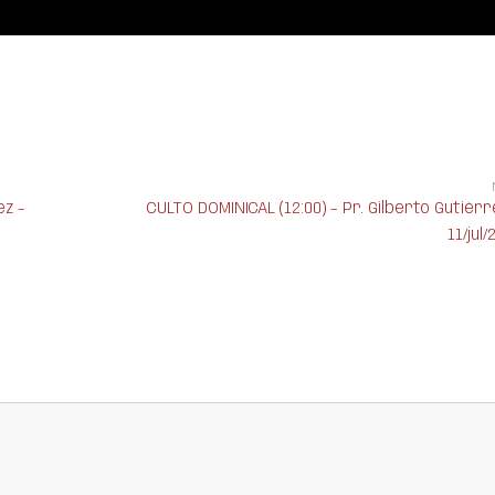
ez –
CULTO DOMINICAL (12:00) – Pr. Gilberto Gutiérr
11/jul/