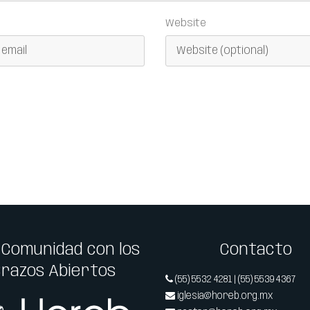
Website
 Comunidad con los
Contacto
Brazos Abiertos
(55) 5532 4281 | (55) 5539 4367
iglesia@horeb.org.mx