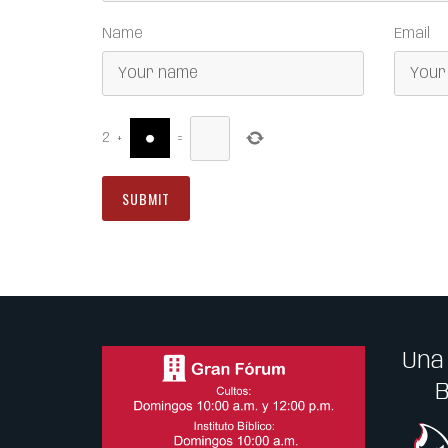
Name
Email
2
+
=
Una