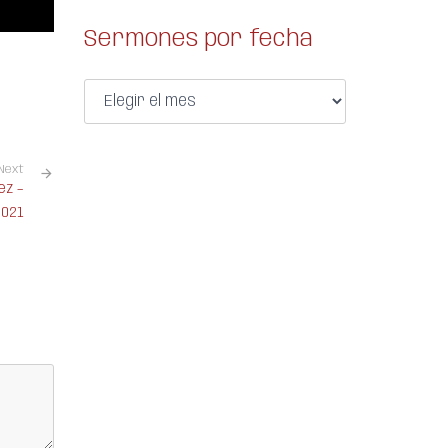
Sermones por fecha
Next
ez –
2021