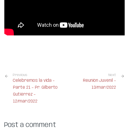
Previous
Next
Celebremos la vida –
Reunión Juvenil –
Parte 21 – Pr. Gilberto
13/mar/2022
Gutiérrez –
12/mar/2022
Post a comment