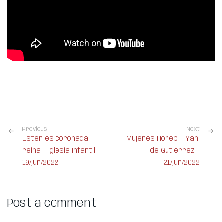
Previous
Next
Ester es coronada
Mujeres Horeb – Yani
reina – Iglesia Infantil –
de Gutiérrez –
19/jun/2022
21/jun/2022
Post a comment