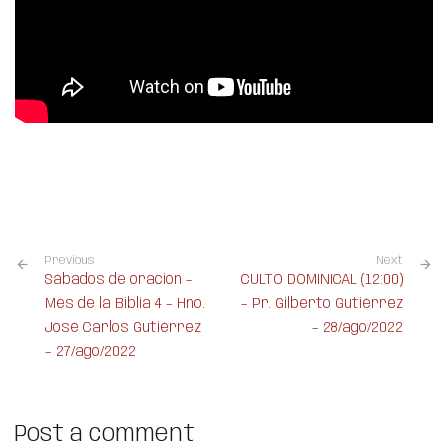
Previous
Next
Sábados de oración –
CULTO DOMINICAL (12:00)
Mes de la Biblia 4 – Hno.
– Pr. Gilberto Gutiérrez
José Carlos Gutiérrez
– 28/ago/2022
– 27/ago/2022
Post a comment