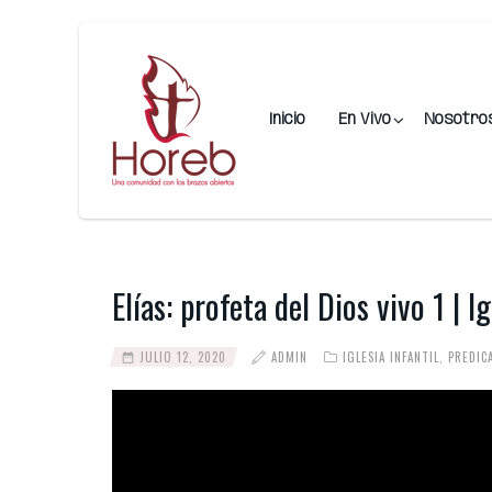
Inicio
En Vivo
Nosotro
Elías: profeta del Dios vivo 1 | I
JULIO 12, 2020
ADMIN
IGLESIA INFANTIL
,
PREDIC