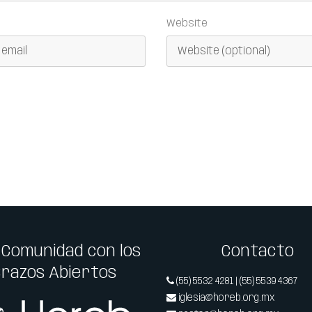
Website
 Comunidad con los
Contacto
Brazos Abiertos
(55) 5532 4281 | (55) 5539 4367
iglesia@horeb.org.mx