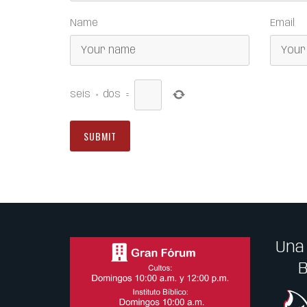
Name
Email
seis
×
dos
=
Una