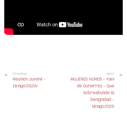
Previous
Next
Reunión Juvenil –
MUJERES HOREB – Yani
16/ago/2020v
de Gutiérrez – Que
sobreabunde la
benignidad –
18/ago/2020