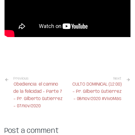
Previous
Next
Obediencia: el camino
CULTO DOMINICAL (12:00)
de la felicidad – Parte 7
– Pr. Gilberto Gutiérrez
– Pr. Gilberto Gutiérrez
– 08/nov/2020 #VivoMás
– 07/nov/2020
Post a comment