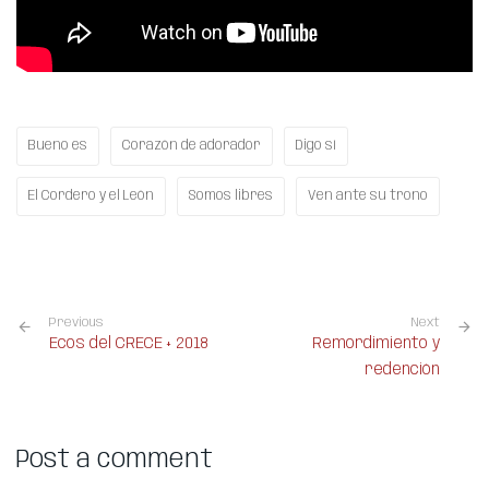
Bueno es
Corazón de adorador
Digo sí
El Cordero y el León
Somos libres
Ven ante su trono
Previous
Next
Ecos del CRECE + 2018
Remordimiento y
redención
Post a comment