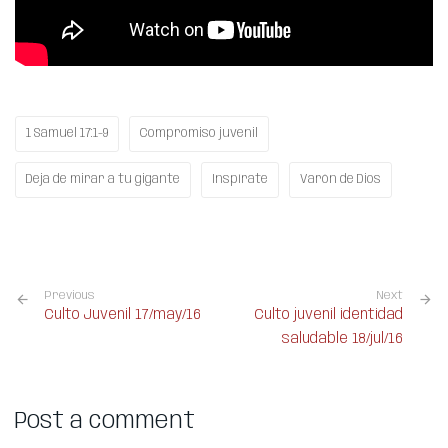
1 Samuel 17:1-9
Compromiso juvenil
Deja de mirar a tu gigante
Inspírate
Varón de Dios
Previous
Next
Culto Juvenil 17/may/16
Culto juvenil identidad
saludable 18/jul/16
Post a comment