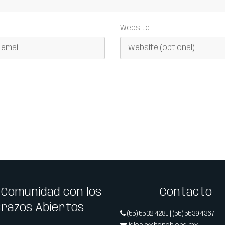
Website
 Comunidad con los
Contacto
Brazos Abiertos
(55) 5532 4281 | (55) 5539 4367