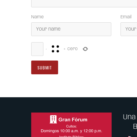
Name
Email
−
=
cero
Una