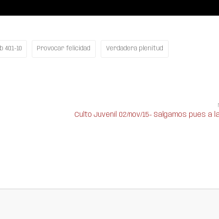
b 40:1-10
Provocar felicidad
Verdadera plenitud
Culto Juvenil 02/nov/15- Salgamos pues a la