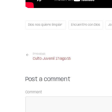
Dios nos quiere limpiar´
Encuentro con Dios
Jo
Previous
Culto Juvenil 17/ago/15
Post a comment
Comment