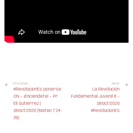
Previous
Next
#RevolucionEs ponerse
La Revolución
ON – ¡Enciéndete! – Pr.
Fundamental Juvenil 6 –
Elí Gutiérrez |
18/oct/2020
18/oct/2020 (Mateo 7:24-
#RevolucionEs
29)