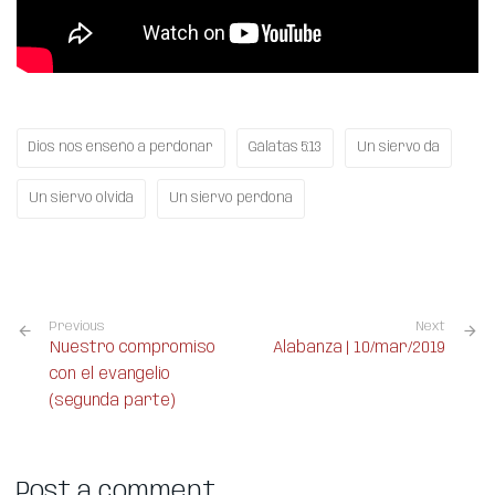
Dios nos enseñó a perdonar
Gálatas 5:13
Un siervo da
Un siervo olvida
Un siervo perdona
Previous
Next
Nuestro compromiso
Alabanza | 10/mar/2019
con el evangelio
(segunda parte)
Post a comment