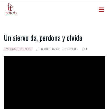
Un siervo da, perdona y olvida
MARZO 10, 2019
AARÓN GASPAR
JÓVENES
0