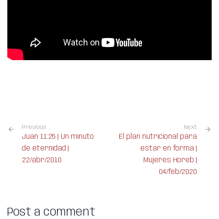
Previous
Next
Juan 11:25 | Un minuto
El plan nutricional para
de eternidad |
estar en forma |
22/abr/2010
Mujeres Horeb |
04/feb/2020
Post a comment