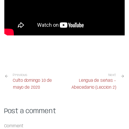
Previous
Next
Culto domingo 10 de
Lengua de señas –
mayo de 2020
Abecedario (Lección 2)
Post a comment
Comment