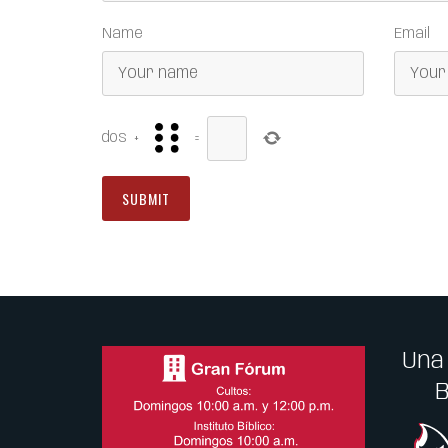
Name
Email
dos
+
=
Una