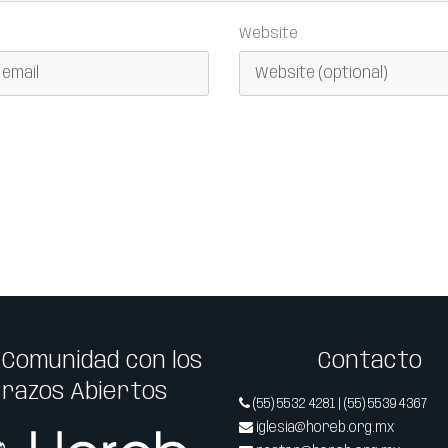
Website
 Comunidad con los
Contacto
Brazos Abiertos
(55) 5532 4281 | (55) 5539 4367
iglesia@horeb.org.mx