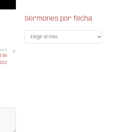
Sermones por fecha
Next
d de
2022