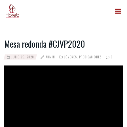
Mesa redonda #CJVP2020
JULIO 25, 2020
ADMIN
JÓVENES
,
PREDICACIONES
0