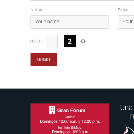
Name
Email
ocho
−
=
Una