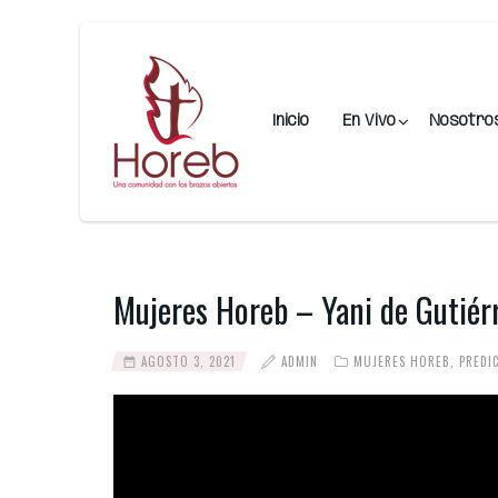
Inicio
En Vivo
Nosotro
Mujeres Horeb – Yani de Gutié
AGOSTO 3, 2021
ADMIN
MUJERES HOREB
,
PREDI