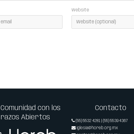
Website
 Comunidad con los
Contacto
Brazos Abiertos
(55) 5532 4281 | (55) 5539 4367
iglesia@horeb.org.mx