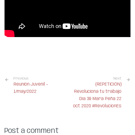
Previous
Next
Reunión Juvenil –
(REPETICIÓN)
1/may/2022
Revoluciona tu trabajo
Día 39 Mara Peña 22
oct 2020 #RevolucionEs
Post a comment