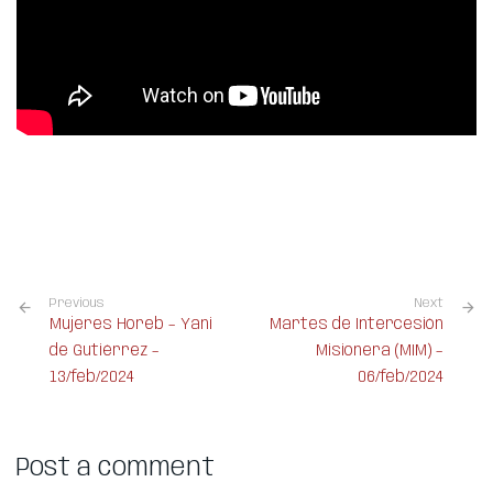
Previous
Next
Mujeres Horeb – Yani
Martes de Intercesión
de Gutiérrez –
Misionera (MIM) –
13/feb/2024
06/feb/2024
Post a comment