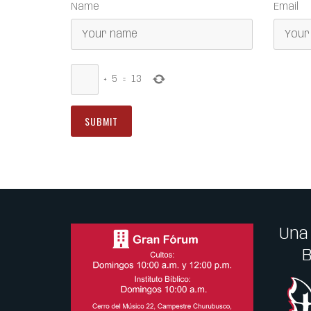
Name
Email
+
5
=
13
Una