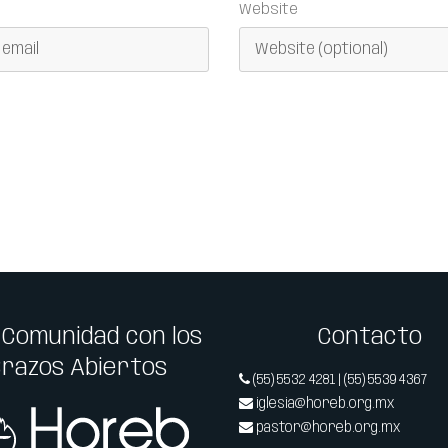
Website
 Comunidad con los
Contacto
Brazos Abiertos
(55) 5532 4281 | (55) 5539 4367
iglesia@horeb.org.mx
pastor@horeb.org.mx