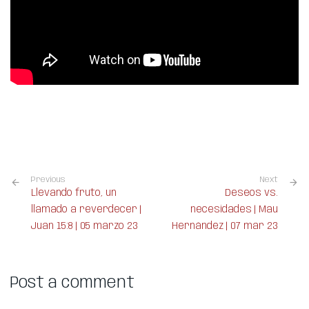
Previous
Next
Llevando fruto, un
Deseos vs.
llamado a reverdecer |
necesidades | Mau
Juan 15:8 | 05 marzo 23
Hernández | 07 mar 23
Post a comment