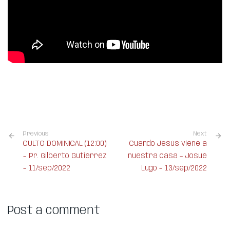
Previous
Next
CULTO DOMINICAL (12:00)
Cuando Jesús viene a
– Pr. Gilberto Gutiérrez
nuestra casa – Josué
– 11/sep/2022
Lugo – 13/sep/2022
Post a comment