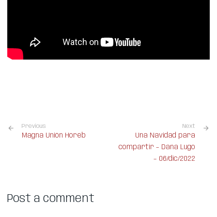
Previous
Next
Magna Unión Horeb
Una Navidad para
compartir – Dana Lugo
– 06/dic/2022
Post a comment