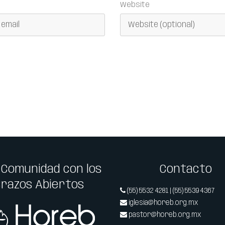
Website
 Comunidad con los
Contacto
Brazos Abiertos
(55) 5532 4281 | (55) 5539 4367
iglesia@horeb.org.mx
pastor@horeb.org.mx