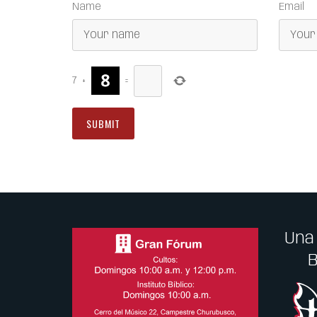
Name
Email
7
+
=
Una