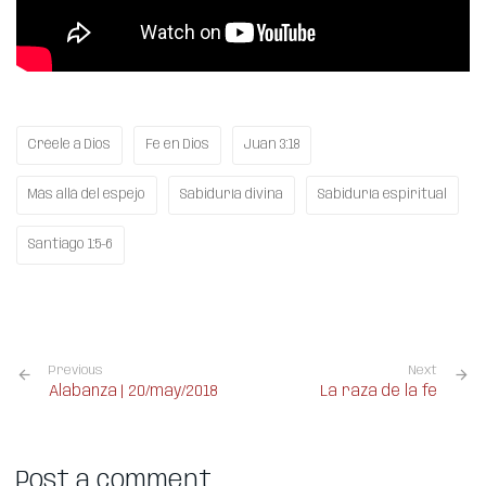
Créele a Dios
Fe en Dios
Juan 3:18
Más allá del espejo
Sabiduría divina
Sabiduría espiritual
Santiago 1:5-6
Previous
Next
Alabanza | 20/may/2018
La raza de la fe
Post a comment