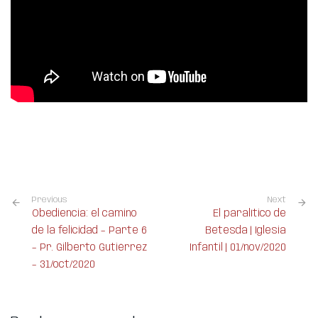
Previous
Next
Obediencia: el camino
El paralítico de
de la felicidad – Parte 6
Betesda | Iglesia
– Pr. Gilberto Gutiérrez
Infantil | 01/nov/2020
– 31/oct/2020