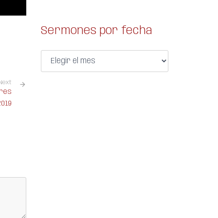
Sermones por fecha
Next
eres
2019