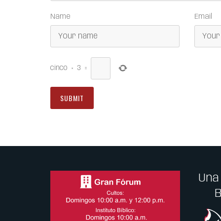
Name
Email
cinco
×
3
=
Una