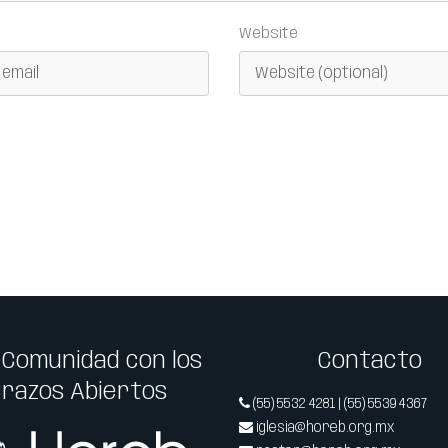
Website
 Comunidad con los
Contacto
Brazos Abiertos
(55) 5532 4281 | (55) 5539 4367
iglesia@horeb.org.mx