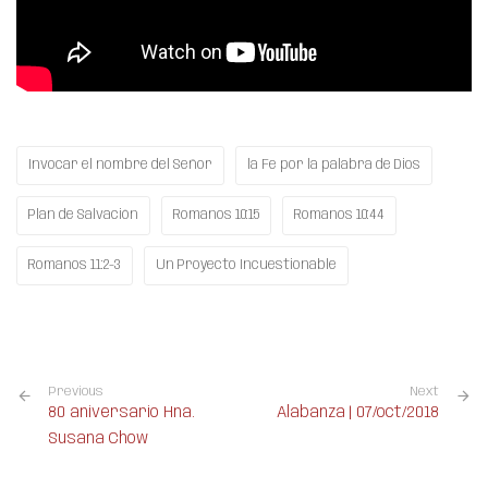
Invocar el nombre del Señor
la Fe por la palabra de Dios
Plan de Salvación
Romanos 10:15
Romanos 10:44
Romanos 11:2-3
Un Proyecto Incuestionable
Previous
Next
80 aniversario Hna.
Alabanza | 07/oct/2018
Susana Chow