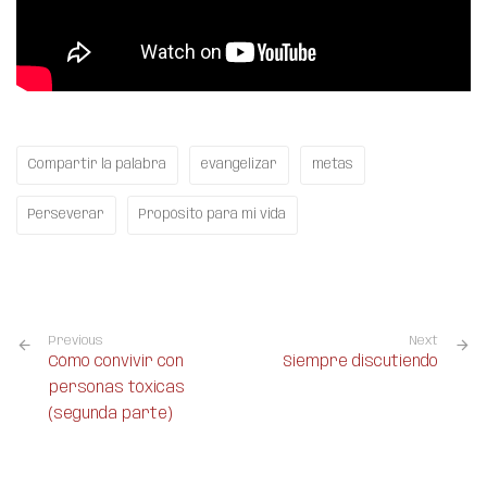
Compartir la palabra
evangelizar
metas
Perseverar
Propósito para mi vida
Previous
Next
Cómo convivir con
Siempre discutiendo
personas tóxicas
(segunda parte)