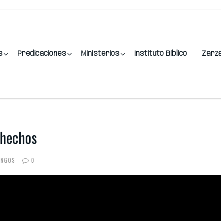
s
Predicaciones
Ministerios
Instituto Bíblico
Zarz
s hechos
INGOS
0