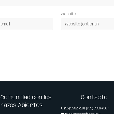
Website
 Comunidad con los
Contacto
Brazos Abiertos
(55) 5532 4281 | (55) 5539 4367