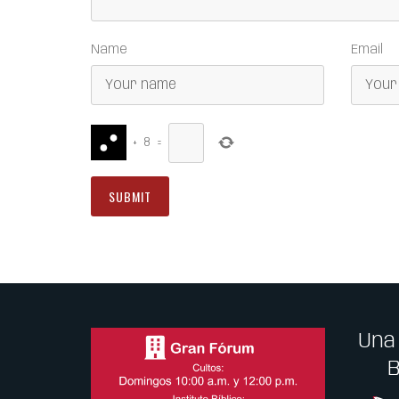
Name
Email
+
8
=
Una