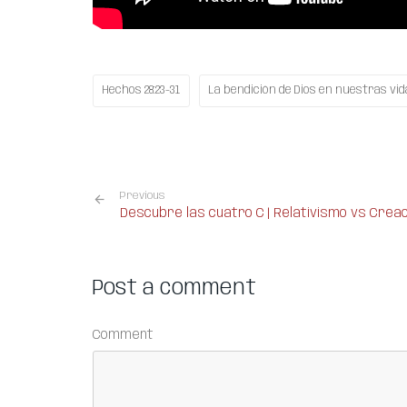
Hechos 28:23-31
La bendición de Dios en nuestras vid
Previous
Descubre las cuatro C | Relativismo vs Crea
Post a comment
Comment