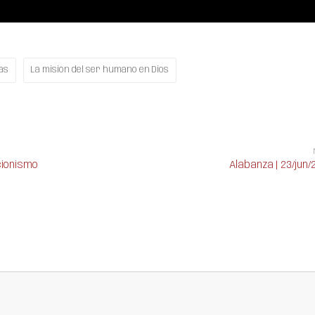
as
La misión del ser humano en Dios
cionismo
Alabanza | 23/jun/