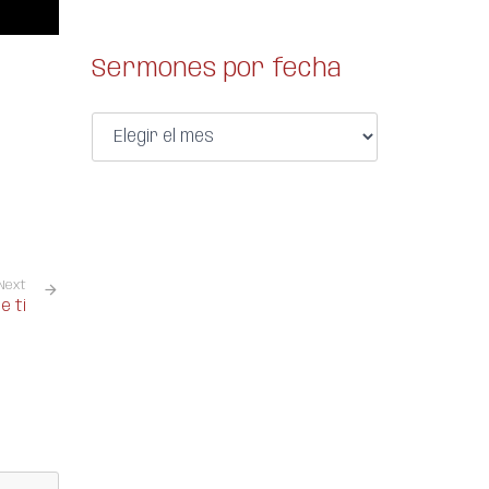
Sermones por fecha
Next
e ti