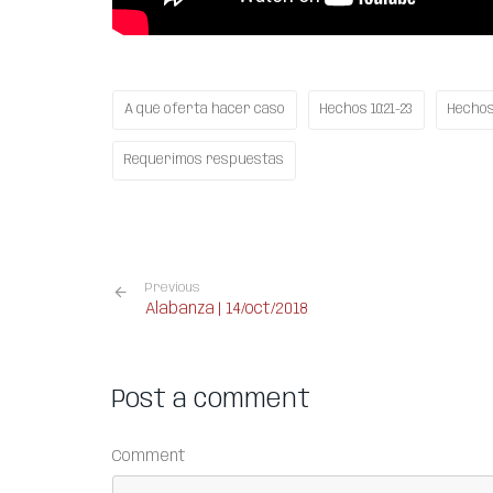
A qué oferta hacer caso
Hechos 10:21-23
Hechos 
Requerimos respuestas
Previous
Alabanza | 14/oct/2018
Post a comment
Comment