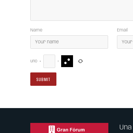
Name
Email
uno
+
=
Una