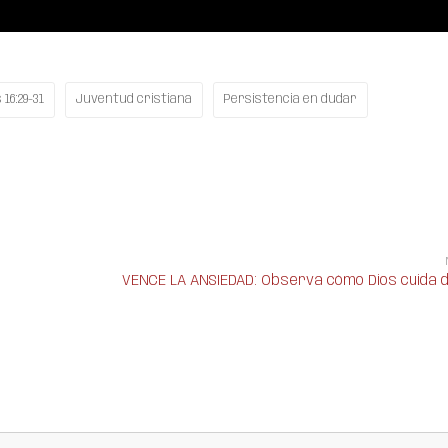
16:29-31
Juventud cristiana
Persistencia en dudar
VENCE LA ANSIEDAD: Observa cómo Dios cuida d