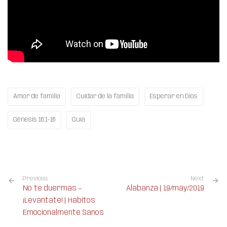
Amor de familia
Cuidar de la familia
Esperar en Dios
Génesis 16:1-16
Guía
Previous
Next
No te duermas –
Alabanza | 19/may/2019
¡Levántate! | Hábitos
Emocionalmente Sanos