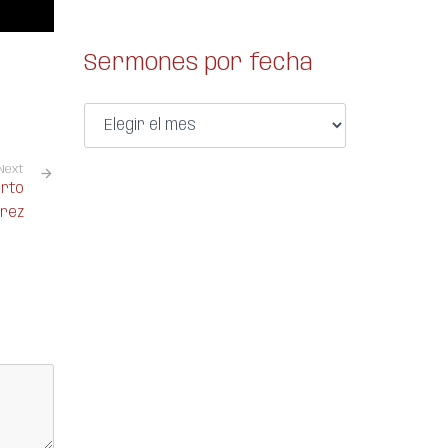
Sermones por fecha
Next
erto
rrez