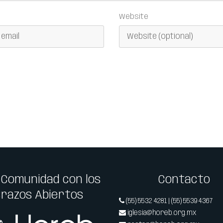
Website
 Comunidad con los
Contacto
Brazos Abiertos
(55) 5532 4281 | (55) 5539 4367
iglesia@horeb.org.mx