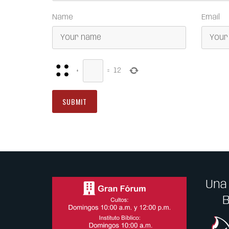
Name
Email
+
=
12
Una