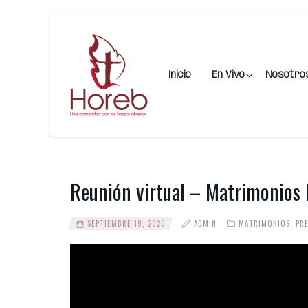
Inicio
En Vivo
Nosotro
Reunión virtual – Matrimonios
SEPTIEMBRE 19, 2020
ADMIN
MATRIMONIOS
,
PR