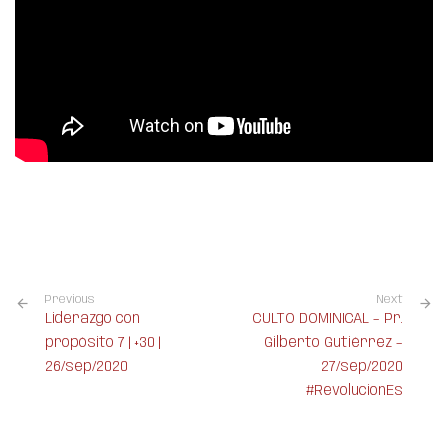
Previous
Next
Liderazgo con
CULTO DOMINICAL – Pr.
propósito 7 | +30 |
Gilberto Gutiérrez –
26/sep/2020
27/sep/2020
#RevolucionEs